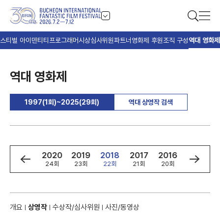
스티벌 아이덴티티
프로그래머
시상
심사위원
파트너
영화제 후원
조직 구성
역대 영화제
역대 영화제
1997(1회)~2025(29회)
역대 상영작 검색
2
2021
2020
2019
2018
2017
2016
2015
회
25회
24회
23회
22회
21회
20회
19회
개요
상영작
수상작/심사위원
사진/동영상