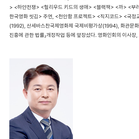
> <하얀전쟁> <헐리우드 키드의 생애> <블랙잭> <까> <부러
한국영화 씻김> 주연, <천안함 프로젝트> <직지코드> <국정
(1992), 산세바스찬국제영화제 국제비평가상(1994), 화관문화
진흥에 관한 법률」개정작업 등에 앞장섰다. 영화인회의 이사장, 