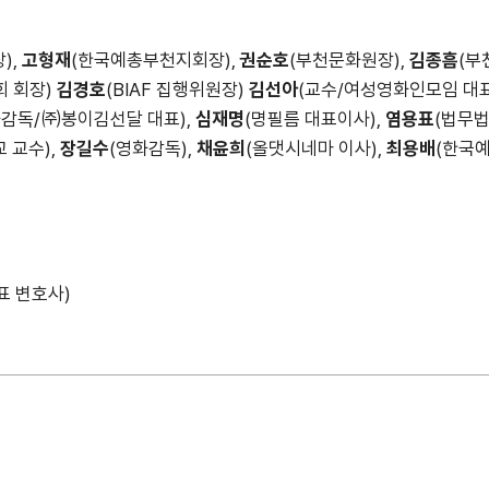
),
고형재
(한국예총부천지회장),
권순호
(부천문화원장),
김종흠
(부
 회장)
김경호
(BIAF 집행위원장)
김선아
(교수/여성영화인모임 대표
화감독/㈜봉이김선달 대표),
심재명
(명필름 대표이사),
염용표
(법무법
 교수),
장길수
(영화감독),
채윤희
(올댓시네마 이사),
최용배
(한국
표 변호사)