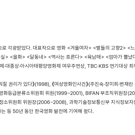
으로 각광받았다. 대표작으로 영화 <겨울여자> <별들의 고향2> <느미
홍실> <을화> <달동네> <역사는 흐른다> <육남매> <엄마가 뿔났
대종상·아시아태평양영화제 여우주연상, TBC·KBS 연기대상 최
워질 권리가 있다》(1998), 《여성영화인사건》(주진숙·장미희·변재란 
화등급분류소위원회 위원(1999~2001), BIFAN 부조직위원장(201
정소위원회 위원장(2006~2008), 과학기술정보통신부 지식정보자원 
하는 등 50년 동안 한국영화 발전에 기여해 왔다.