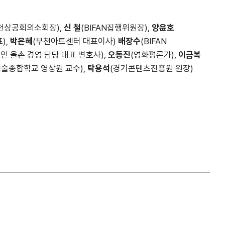
천상공회의소회장),
신 철
(BIFAN집행위원장),
양윤호
),
박은혜
(부천아트센터 대표이사)
배장수
(BIFAN
인 율촌 경영 담당 대표 변호사),
오동진
(영화평론가),
이금복
예술종합학교 영상원 교수),
탁용석
(경기콘텐츠진흥원 원장)