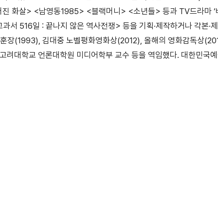
진 화살> <남영동1985> <블랙머니> <소년들> 등과 TV드라마 
교과서 516일 : 끝나지 않은 역사전쟁> 등을 기획·제작하거나 각
훈장(1993), 김대중 노벨평화영화상(2012), 올해의 영화감독상(20
고려대학교 언론대학원 미디어학부 교수 등을 역임했다. 대한민국예술원