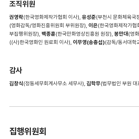
조직위원
권영락
(한국영화제작가협회 이사),
유성준
(부천시 문화체육국장
(영화감독/영화진흥위원회 부위원장),
이은
(한국영화제작가협회
부집행위원장),
백종훈
(한국만화영상진흥원 원장),
봉만대
(영
((사)한국영화인 원로회 이사),
이무영(송충섭)
(감독/동서대학교
감사
김창식
(정동세무회계사무소 세무사),
김학무
(법무법인 부원 대
집행위원회