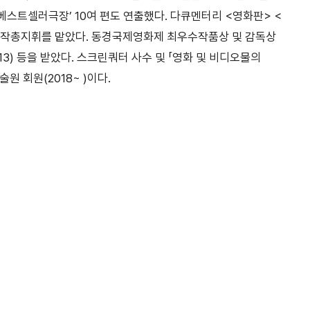
‘베스트셀러극장’ 10여 편도 연출했다. 다큐멘터리 <영화판> <
본·제작총지휘를 맡았다. 동경국제영화제 최우수작품상 및 감독상
13) 등을 받았다. 스크린쿼터 사수 및 「영화 및 비디오물의
 회원(2018~ )이다.