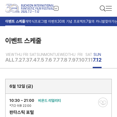
이벤트 스케줄
개막식
프로그램 이벤트
30회 기념 프로젝트
7월의 카니발
찾아가는
이벤트 스케줄
VIEW
THU
FRI
SAT
SUN
MON
TUE
WED
THU
FRI
SAT
SUN
ALL
7.2
7.3
7.4
7.5
7.6
7.7
7.8
7.9
7.10
7.11
7.12
6월 12일 (금)
10:30 ~ 21:00
비욘드 리얼리티
*7/2 이후 22:00
판타스틱 포털