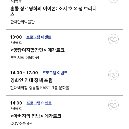
*상영 후
홍콩 장르영화의 아이콘: 조시 호 X 팽 브라더
스
한국만화박물관
13:00
프로그램 이벤트
*상영 후
<양광여자합창단> 메가토크
부천시청 어울마당
14:00 ~ 17:00
프로그램 이벤트
영화인 연대 정책 포럼
현대백화점 중동점 EAST 9층 문화홀
14:00
프로그램 이벤트
*상영 후
<아버지의 집밥> 메가토크
CGV소풍 4관