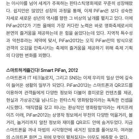
는 아시아를 넘어 세계가 주목하는 판타스틱영화제로 꾸준히 성장해왔
다. 쉽지만은 않았던 성장의 과정을 통해, 이제 PiFan은 보다 성숙한
자세로 새로운 성년의 역사를 향한 그 비상의 날개를 펼치고 있다. 이에
PiFan2012가 기한 올해의 가장 커다란 노력은 바로 영화축제로서의
본연의 즐거움을 제공하는데 온 힘을 쏟았다는데 있다. 지역적 특수성
과 악천후라는 제약에 맞서, PiFan2012는 오직 PiFan만의 방식으로
관객의 오감을 만족시키는 축제의 즐거움을 제공하기 위해 축제 기획
의 다양한 변화를 꾀했다.
스마트하게즐긴다! Smart PiFan, 2012
스마트폰과 IT 테크놀로지, 그리고 SNS는 이제 우리의 일상 안에 깊숙
이 들어온 생활의 일부가 되었다. PiFan2012는 스마트폰과 QR코드를
이용하여 관객들에게 다양한 정보와 더불어 흥미로운 컨텐츠를 제공,
현실과 가상공간을 넘나드는 판타스틱 영화탐험이라는 독특한 컨셉을
시도했다. ‘매직맵을 갖고 떠나는 환상적인 영화탐험’이라는 캐치프레
이즈 아래, PiFan2012는 상영작 정보에서 부천의 다양한 먹을거리, 볼
거리, 놀거리까지 알찬 정보와 재미를 QR코드 안에 숨겨두었다. 지금
스마트폰을 꺼내 마법의 사각형안에 새겨진 암호를 풀어보자. 여러분
의 스마트폰 화면 그 위에 무엇이 펼쳐질지는 아무도 예측할 수 없다.