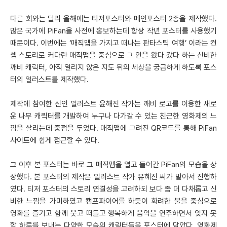
다른 회와는 달리 올해에는 티저포스터와 메인포스터 2종을 제작했다.
많은 국가에 PiFan을 사전에 홍보하는데 항상 작년 포스터를 사용했기
때문이다. 이번에는 ‘매직맵을 가지고 떠나는 판타스틱 여행’ 이라는 컨
셉 스토리로 커다란 매직맵을 중심으로 그 안을 왔다 갔다 하는 신비한
깨비 캐릭터, 아직 열리지 않은 지도 뒤의 세상을 궁금하게 하도록 포스
터의 일러스트를 제작했다.
제작에 참여한 신인 일러스트 윤해진 작가는 깨비 로고를 이용한 새로
운 나무 캐릭터를 개발하여 누구나 다가갈 수 있는 친근한 영화제의 느
낌을 살리는데 중점을 두었다. 매직맵에 그려진 QR코드를 통해 PiFan
사이트에 쉽게 접근할 수 있다.
그 이후 본 포스터는 바로 그 매직맵을 열고 들어간 PiFan의 모습을 상
상했다. 본 포스터의 제작은 일러스트 작가 유혜진 씨가 맡아서 진행하
였다. 티저 포스터의 스토리 연결성을 고려하되 보다 좀 더 다채롭고 신
비한 느낌을 가미하였고 캠프파이어를 하듯이 화려한 불을 중심으로
영화를 즐기고 함께 웃고 떠들고 행복하게 음악을 연주하면서 잊지 못
할 하루를 보내는 다양한 모습의 캐릭터들을 포스터에 담았다. 영화제