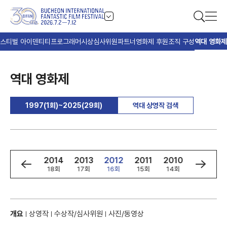
스티벌 아이덴티티
프로그래머
시상
심사위원
파트너
영화제 후원
조직 구성
역대 영화제
역대 영화제
1997(1회)~2025(29회)
역대 상영작 검색
6
2015
2014
2013
2012
2011
2010
2009
회
19회
18회
17회
16회
15회
14회
13회
개요
상영작
수상작/심사위원
사진/동영상