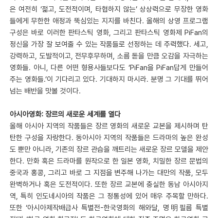
은 여전히 ‘젊고, 도전적이며, 타협하지 않는’ 상상력으로 무장한 영화
들에게 무한한 애정과 뚝심있는 지지를 바친다. 올해의 상영 프로그램
구성은 바로 이러한 판타스틱 영화, 그리고 판타스틱 영화제 PiFan의
정신을 가장 잘 보여줄 수 있는 작품들로 선정하는 데 주력했다. 세고,
강력하고, 도발적이고, 전무후무하며, 소름 돋을 만큼 오감을 자극하는
영화들. 아니, 다른 어떤 형용사들보다도 ‘PiFan을 PiFan답게 만들어
주는 영화들.’이 기다리고 있다. 기대하지 마시라. 분명 그 기대를 뛰어
넘는 배반을 맛볼 것이다.
아시아영화: 장르의 새로운 세계를 열다
올해 아시아 지역의 작품들은 장르 영화의 새로운 교본을 제시하며 탄
탄한 구성을 자랑한다. 동아시아 지역의 작품들은 드라마의 높은 완성
도 뿐만 아니라, 기존의 장르 관습을 깨트리는 새로운 장르 모델을 제안
한다. 만화 혹은 드라마를 원작으로 한 일본 영화, 치밀한 장르 문법의
중국과 홍콩, 그리고 바로 그 지점을 변주해 나가는 대만의 작품, 모두
완벽하거나 혹은 도전적이다. 또한 장르 교본에 충실한 동남 아시아지
역, 특히 인도네시아의 작품은 그 정통성에 있어 매우 주목할 만하다.
또한 ‘아시아제작배급사 특별전-한국영화의 해와달, 명明필름 특별