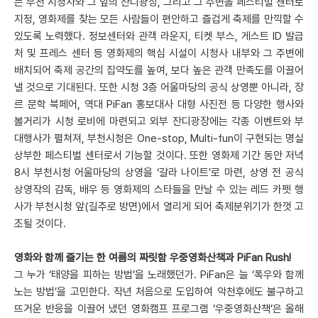
는 부천 시청사와 그 앞의 잔디광장, 그리고 그 주변을 페스티벌 센터로
지정, 영화제를 찾는 모든 사람들이 편안하고 즐겁게 축제를 만끽할 수
있도록 노력했다. 정보센터와 관객 라운지, 티켓 부스, 게스트 ID 발급
처 및 프레스 센터 등 영화제의 핵심 시설이 시청사 내부와 그 주변에
배치되어 축제 공간의 집약도를 높여, 보다 높은 관객 만족도를 이끌어
낼 것으로 기대된다. 또한 시청 3층 어울마당의 공식 상영뿐 아니라, 장
르 문학 북페어, 역대 PiFan 홍보대사 대형 사진전 등 다양한 행사와
볼거리가 시청 로비에 마련되고 외부 잔디광장에는 각종 이벤트와 부
대행사가 펼쳐져, 부천시청은 One-stop, Multi-fun이 구현되는 명실
상부한 페스티벌 센터로서 기능할 것이다. 또한 영화제 기간 동안 저녁
8시 부천시청 어울마당의 상영을 ‘갈라 나이트’로 마련, 상영 전 공식
상영작의 감독, 배우 등 영화제의 스타들을 만날 수 있는 레드 카펫 행
사가 부천시청 앞(길주로 방면)에서 열리게 되어 축제분위기가 한껏 고
조될 것이다.
영화와 함께 즐기는 한 여름의 짜릿함 우중영화산책과 PiFan Rush!
그 누가 ‘태양을 피하는 방법’을 노래했던가. PiFan은 늘 ‘폭우와 함께
노는 방법’을 고민한다. 작년 처음으로 도입하여 악천후에도 불구하고
뜨거운 반응을 이끌어 냈던 영화캠프 프로그램 ‘우중영화산책’은 올해