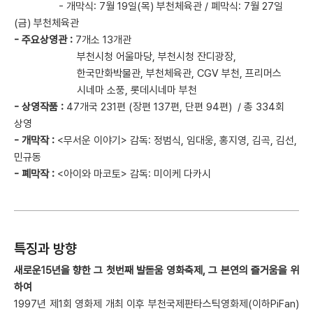
- 개막식: 7월 19일(목) 부천체육관 / 폐막식: 7월 27일
(금) 부천체육관
- 주요상영관 :
7개소 13개관
부천시청 어울마당, 부천시청 잔디광장,
한국만화박물관, 부천체육관, CGV 부천, 프리머스
시네마 소풍, 롯데시네마 부천
- 상영작품 :
47개국 231편 (장편 137편, 단편 94편) / 총 334회
상영
- 개막작 :
<무서운 이야기> 감독: 정범식, 임대웅, 홍지영, 김곡, 김선,
민규동
- 폐막작 :
<아이와 마코토> 감독: 미이케 다카시
특징과 방향
새로운15년을 향한 그 첫번째 발돋움 영화축제, 그 본연의 즐거움을 위
하여
1997년 제1회 영화제 개최 이후 부천국제판타스틱영화제(이하PiFan)