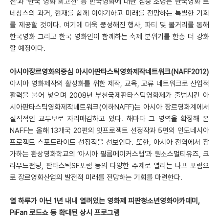
전’과 ‘한국 영화 회고전’ 등 한국영화에 대한 집중 조명은 한국영화 르
네상스의 과거, 현재를 함께 이야기하고 미래를 전망하는 특별한 기회
를 제공할 것이다. 여기에 더욱 풍성해진 행사, 파티 및 볼거리를 통해
한국영화 그리고 한국 영화인이 함께하는 축제 분위기를 한층 더 강화
할 예정이다.
아시아장르영화의중심 아시아판타스틱영화제작네트워크(NAFF2012)
아시아 영화제작의 활성화를 위한 제작, 교육, 교류 네트워크로 산업적
활력을 불어 넣으며 2008년 부천국제판타스틱영화제가 출범시킨 아
시아판타스틱영화제작네트워크(이하NAFF)는 아시아 장르영화계에서
실직적인 교두보로 자리매김하고 있다. 해마다 그 영역을 확장해 온
NAFF는 올해 13개국 20편의 잇프로젝트 선정작과 5편의 인도네시아
프로젝트 스포트라이트 선정작을 선보인다. 또한, 아시아 전역에서 참
가하는 환상영화학교의 ‘아시아 필름메이커스랩’과 원소스멀티유즈, 크
라우드펀딩, 판타스틱SF포럼 등의 다양한 주제로 열리는 나프 포럼으
로 장르영화산업의 발전적 미래를 전망하는 기회를 마련한다.
열 하루가 아닌 1년 내내 열려있는 영화제 피판청소년영화아카데미,
PiFan 로드쇼 등 확대된 상시 프로그램