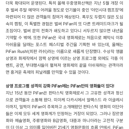
더욱 확대되어 운영된다. 특히 올해 우중영화산책은 지난 5월 개장 이
후 벌써 주말 예약이 어려울 정도로 인기몰이 중인 ‘야인시대 캠프장’에
마련되어 더 많은 관객들의 참여가 예상된다. 폭우도 두렵지 않은 도심
속의 캠핑, 이 특별한 경험은 벌써 PiFan의 또 다른 트레이드마크가 될
조짐이다. 벌써 문의 전화가 쇄도하고 있다니 서두르지 않으면 내년을
기약할 수 밖에. 또한 PiFan은 국내 영화제로는 처음으로 폐막식 이후
아쉬움을 달래는 포스트 페스티벌 주간을 기획한 바 있는데, 올해는
PiFan Rush!(피판 러쉬)라는 이름으로 새롭게 단장했다. 수상작 앵콜
상영과 화제작에서 깜짝 상영에 이르는 상영 프로그램 외에도 각종 이
벤트, 공연, 부대행사들이 펼쳐져 영화제의 끝을 아쉬워하는 관객이라
면 흥겨운 축제의 피날레를 만끽할 수 있을 것이다.
상영 프로그램 성격의 강화 PiFan에는 PiFan만의 영화들이 있다!
지난 15년 동안 PiFan은 판타스틱 영화제로서 그 고유한 성격과 정신
으로 관객들과 소통해 왔다. 미이케 다카시에서 알렉스드 라 이글레시
아까지, 일찍이 PiFan이 주목하고 소개해왔던 판타스틱 영화의 이단아
들은 이제 모두 세계 영화계가 인정하는 거장이 되었다. 그러나 장르영
화와 예술영화, 주류영화와 B급영화, 대중과 마니아라는 고전적 구분
이 더 이상 그 의미를 잃어버린 21세기 영화문화의 흐름 안에서, PiFan