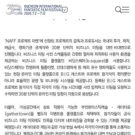
비즈니스 미팅
‘NAFF 프로젝트 마켓’에 선정된 프로젝트의 감독과 프로듀서는 국내외 투자, 제작,
배급사, 영화기관 관계자와 30분 단위의 비즈니스 미팅을 대면·비대면으로
진행합니다. 비즈니스 미팅 사전 스케줄링은 간편한 절차와 최적화된 사용자 환경을
제공하는 비즈니스 미팅 플랫폼인 비닷스퀘어(b.square)를 사용합니다.
비닷스퀘어는 칸영화제 필름마켓, 선댄스영화제 등 해외 유수 영화제들도 사용하고
있는 현장·온라인 미팅 플랫폼으로 B.I.G 게스트와 프로젝트 참가자의 편의뿐만
아니라 효율적인 운영 및 모니터링 시스템을 제공합니다. 등록된 B.I.G 게스트와
프로젝트 참가자가 직접 각자의 미팅 가능 시간대를 사전 입력하고 미팅을 요청하고
수락하면 30분 단위의 온라인 미팅 일정이 자동으로 생성됩니다.
더불어, 가상공간에서 상호 작용이 가능한 부천판타스틱캐슬 - 게더타운
(gather.town)을 별도의 이벤트용 플랫폼으로 채택하여, 참가자들이 공식
비즈니스 미팅 이외에도 친목을 다지며 네트워킹을 강화할 수 있는 기회를 제공할
예정입니다. 게더타운은 게임과 같은 가상 현실 속에서 각자의 아바타를 통해 소통하는
공간입니다. 웹캠과 PC를 구비한 온라인 환경에서 참가자들은 대면 만남과 다름없이