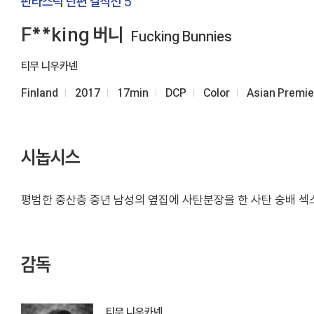
판타스틱 단편 걸작선 5
F**king 버니
Fucking Bunnies
티무 니우카넨
Finland
2017
17min
DCP
Color
Asian Premie
시놉시스
평범한 중산층 중년 남성의 옆집에 사탄분장을 한 사탄 숭배 섹
감독
티무 니우카넨