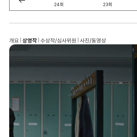
25회
24회
23회
개요
상영작
수상작/심사위원
사진/동영상