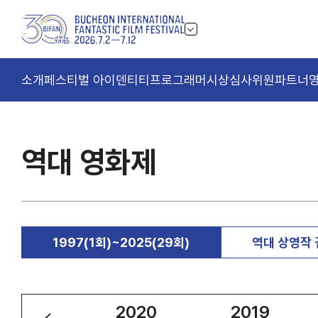
소개
페스티벌 아이덴티티
프로그래머
시상
심사위원
파트너
역대 영화제
1997(1회)~2025(29회)
역대 상영작
2021
2020
2019