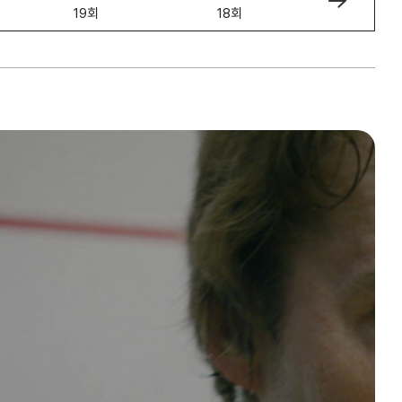
19회
18회
17회