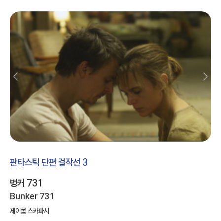
판타스틱 단편 걸작선 3
벙커 731
Bunker 731
제이콥 스카파시