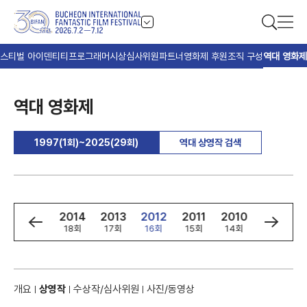
스티벌 아이덴티티
프로그래머
시상
심사위원
파트너
영화제 후원
조직 구성
역대 영화제
역대 영화제
1997(1회)~2025(29회)
역대 상영작 검색
6
2015
2014
2013
2012
2011
2010
2009
회
19회
18회
17회
16회
15회
14회
13회
개요
상영작
수상작/심사위원
사진/동영상