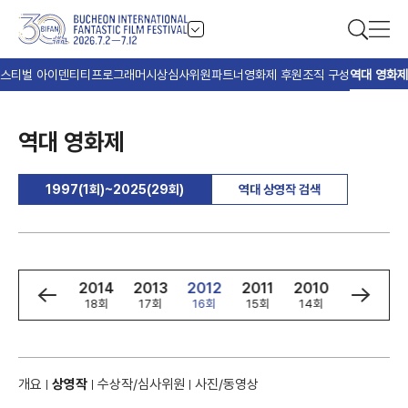
스티벌 아이덴티티
프로그래머
시상
심사위원
파트너
영화제 후원
조직 구성
역대 영화제
역대 영화제
1997(1회)~2025(29회)
역대 상영작 검색
6
2015
2014
2013
2012
2011
2010
2009
회
19회
18회
17회
16회
15회
14회
13회
개요
상영작
수상작/심사위원
사진/동영상