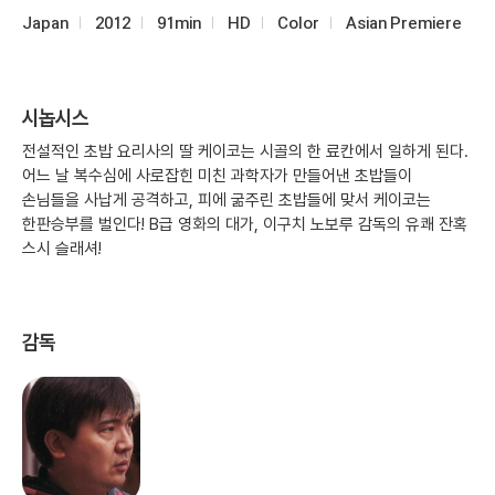
Japan
2012
91min
HD
Color
Asian Premiere
시놉시스
전설적인 초밥 요리사의 딸 케이코는 시골의 한 료칸에서 일하게 된다.
어느 날 복수심에 사로잡힌 미친 과학자가 만들어낸 초밥들이
손님들을 사납게 공격하고, 피에 굶주린 초밥들에 맞서 케이코는
한판승부를 벌인다! B급 영화의 대가, 이구치 노보루 감독의 유쾌 잔혹
스시 슬래셔!
감독