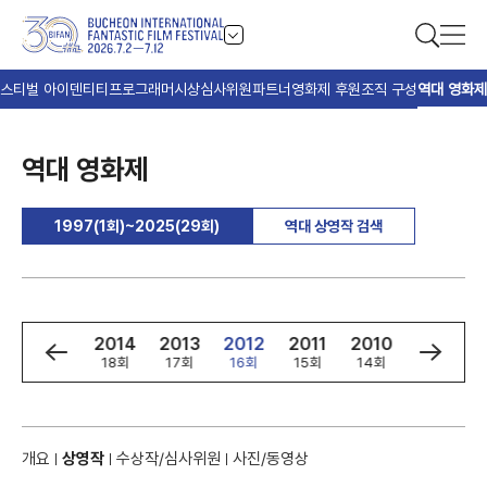
스티벌 아이덴티티
프로그래머
시상
심사위원
파트너
영화제 후원
조직 구성
역대 영화제
역대 영화제
1997(1회)~2025(29회)
역대 상영작 검색
6
2015
2014
2013
2012
2011
2010
2009
회
19회
18회
17회
16회
15회
14회
13회
개요
상영작
수상작/심사위원
사진/동영상