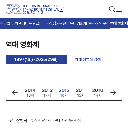
스티벌 아이덴티티
프로그래머
시상
심사위원
파트너
영화제 후원
조직 구성
역대 영화제
역대 영화제
1997(1회)~2025(29회)
역대 상영작 검색
6
2015
2014
2013
2012
2011
2010
2009
회
19회
18회
17회
16회
15회
14회
13회
개요
상영작
수상작/심사위원
사진/동영상