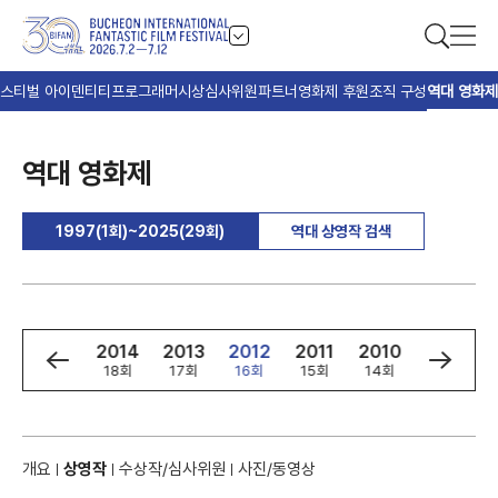
스티벌 아이덴티티
프로그래머
시상
심사위원
파트너
영화제 후원
조직 구성
역대 영화제
역대 영화제
1997(1회)~2025(29회)
역대 상영작 검색
6
2015
2014
2013
2012
2011
2010
2009
회
19회
18회
17회
16회
15회
14회
13회
개요
상영작
수상작/심사위원
사진/동영상