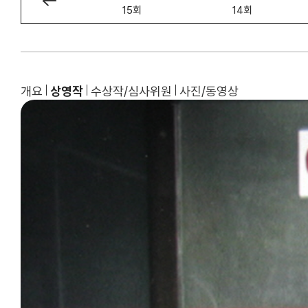
16회
15회
14회
개요
상영작
수상작/심사위원
사진/동영상