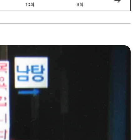
10회
9회
8회