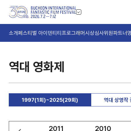
소개
페스티벌 아이덴티티
프로그래머
시상
심사위원
파트너
역대 영화제
1997(1회)~2025(29회)
역대 상영작
2012
2011
2010