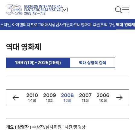
스티벌 아이덴티티
프로그래머
시상
심사위원
파트너
영화제 후원
조직 구성
역대 영화제
역대 영화제
1997(1회)~2025(29회)
역대 상영작 검색
2
2011
2010
2009
2008
2007
2006
2005
회
15회
14회
13회
12회
11회
10회
9회
개요
상영작
수상작/심사위원
사진/동영상