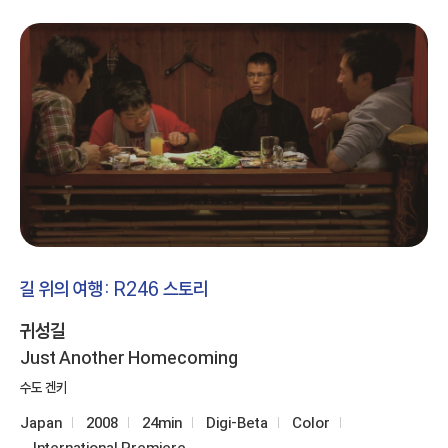
길 위의 여행: R246 스토리
귀성길
Just Another Homecoming
수도 겐키
Japan
2008
24min
Digi-Beta
Color
International Premiere