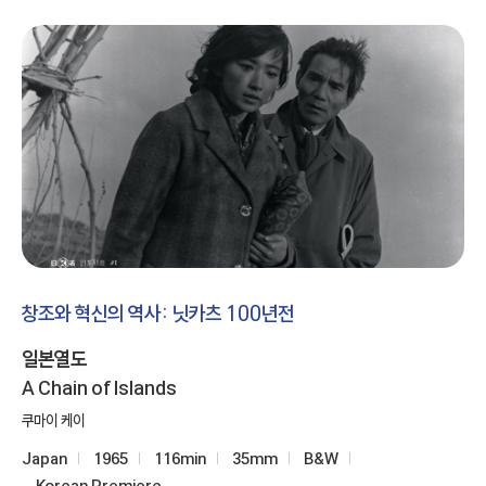
창조와 혁신의 역사: 닛카츠 100년전
일본열도
A Chain of Islands
쿠마이 케이
Japan
1965
116min
35mm
B&W
Korean Premiere