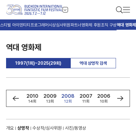
스티벌 아이덴티티
프로그래머
시상
심사위원
파트너
영화제 후원
조직 구성
역대 영화제
역대 영화제
1997(1회)~2025(29회)
역대 상영작 검색
2
2011
2010
2009
2008
2007
2006
2005
회
15회
14회
13회
12회
11회
10회
9회
개요
상영작
수상작/심사위원
사진/동영상