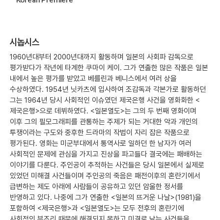
시놉시스
1960년대부터 2000년대까지 활동하며 일본의 사회파 감독으로
평가받다가 작년에 타계한 쿠마이 케이. 그가 연출한 많은 작품은 일본
내에서 높은 평가를 받았고 베를린과 베니스에서 여러 상을
수상하였다. 1954년 닛카츠에 입사하여 조감독과 각본가로 활동하던
그는 1964년 당시 사회적인 이슈였던 제국은행 사건을 영화화한 <
제국은행>으로 데뷔하였다. <일본열도>는 그의 두 번째 영화이며
이후 그의 필모그래피를 관통하는 주제가 되는 거대한 악과 개인의
투쟁이라는 구도와 중후한 드라마의 작법이 자리 잡은 작품으로
평가된다. 영화는 미군부대에서 통역사로 일하던 한 남자가 여러
사회적인 문제에 관심을 가지고 진상을 파고들다 결국에는 패배하는
이야기를 다룬다. 주인공이 추적하는 사건들은 당시 일본에서 실제로
있었던 미해결 사건들이며 주인공의 죽음은 패전이후의 혼란기에서
급변하는 제도 아래에 사람들이 공유하고 있던 암울한 정서를
반영하고 있다. 나중에 그가 연출한 <일본의 뜨거운 나날>(1981)을
포함하여 <제국은행>과 <일본열도>는 모두 전후의 혼란기에
사회적인 부조리 때문에 해결되지 못하고 미결로 남는 사건들을