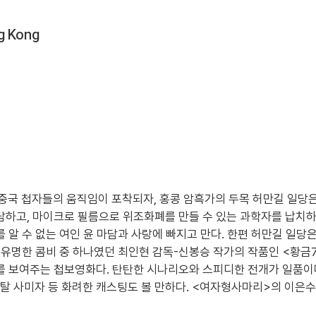
g Kong
국 첩자들의 움직임이 포착되자, 홍콩 암흑가의 두목 허만길 일당은
담하고, 마이크로 필름으로 위조화폐를 만들 수 있는 과학자를 납치하
 알 수 없는 여인 윤 마담과 사랑에 빠지고 만다. 한편 허만길 일당
 유명한 콤비 중 하나였던 최인현 감독-신봉승 작가의 작품인 <황금
를 보여주는 첩보영화다. 탄탄한 시나리오와 스피디한 전개가 일품이며
 사미자 등 화려한 캐스팅도 볼 만하다. <여자형사마리>의 이은수