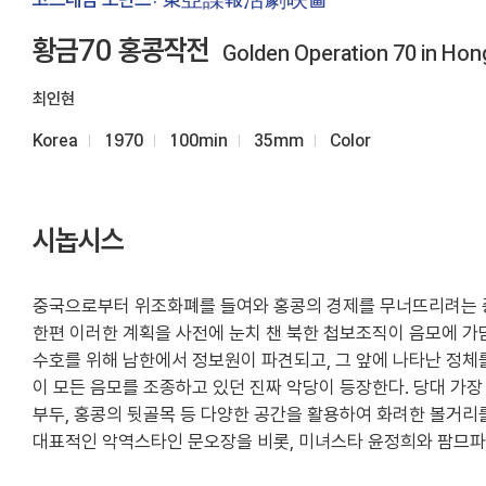
황금70 홍콩작전
Golden Operation 70 in Hon
최인현
Korea
1970
100min
35mm
Color
시놉시스
중국으로부터 위조화폐를 들여와 홍콩의 경제를 무너뜨리려는 중
한편 이러한 계획을 사전에 눈치 챈 북한 첩보조직이 음모에 가
수호를 위해 남한에서 정보원이 파견되고, 그 앞에 나타난 정체를
이 모든 음모를 조종하고 있던 진짜 악당이 등장한다. 당대 가장
부두, 홍콩의 뒷골목 등 다양한 공간을 활용하여 화려한 볼거리
대표적인 악역스타인 문오장을 비롯, 미녀스타 윤정희와 팜므파탈