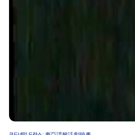
코드네임 도란스: 東亞諜報活劇映畵