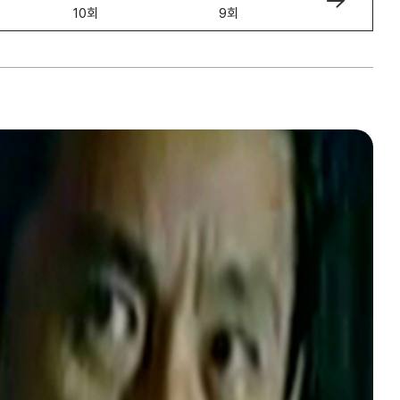
10회
9회
8회