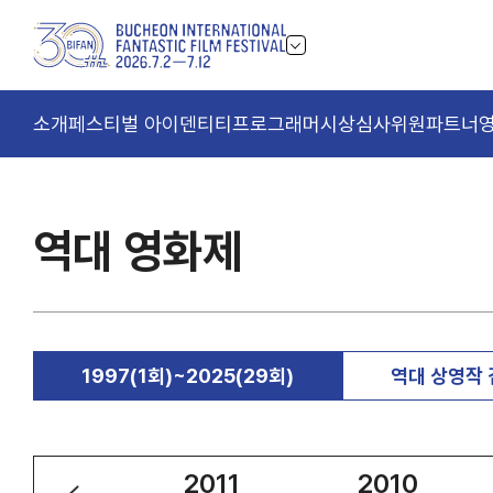
소개
페스티벌 아이덴티티
프로그래머
시상
심사위원
파트너
역대 영화제
1997(1회)~2025(29회)
역대 상영작
2012
2011
2010