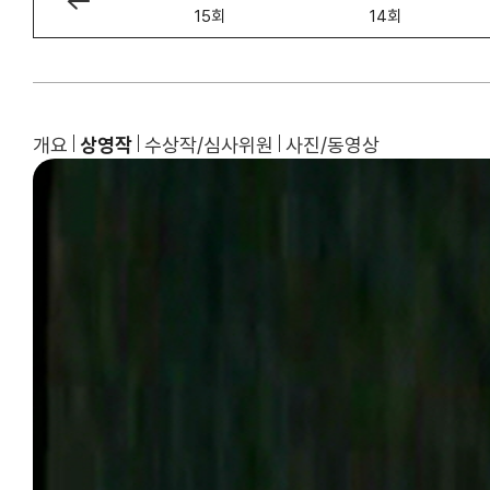
16회
15회
14회
개요
상영작
수상작/심사위원
사진/동영상