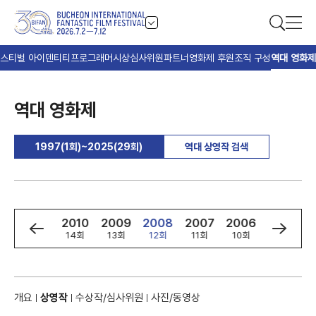
스티벌 아이덴티티
프로그래머
시상
심사위원
파트너
영화제 후원
조직 구성
역대 영화제
역대 영화제
1997(1회)~2025(29회)
역대 상영작 검색
2
2011
2010
2009
2008
2007
2006
2005
회
15회
14회
13회
12회
11회
10회
9회
개요
상영작
수상작/심사위원
사진/동영상