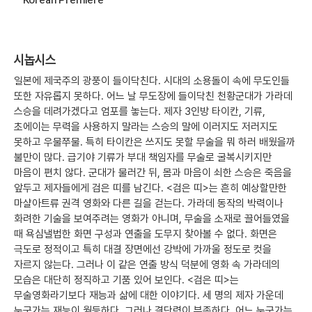
시놉시스
일본에 제국주의 광풍이 들이닥친다. 시대의 소용돌이 속에 무도인들
또한 자유롭지 못하다. 어느 날 무도장에 들이닥친 천황군대가 가라데
스승을 데려가겠다고 엄포를 놓는다. 제자 3인방 타이칸, 기류,
초에이는 무력을 사용하지 말라는 스승의 말에 이러지도 저러지도
못하고 우물쭈물. 특히 타이칸은 쓰지도 못할 무술을 뭐 하러 배웠을까
불만이 많다. 급기야 기류가 부대 책임자를 무술로 굴복시키지만
마음이 편치 않다. 군대가 물러간 뒤, 몸과 마음이 쇠한 스승은 죽음을
앞두고 제자들에게 검은 띠를 남긴다. <검은 띠>는 흔히 예상할만한
마샬아트류 권격 영화와 다른 길을 걷는다. 가라데 동작의 박력이나
화려한 기술을 보여주려는 영화가 아니며, 무술을 소재로 끌어들였을
때 욕심낼법한 화면 구성과 연출을 도무지 찾아볼 수 없다. 화면은
극도로 정적이고 특히 대결 장면에선 강박에 가까울 정도로 컷을
자르지 않는다. 그러나 이 같은 연출 방식 덕분에 영화 속 가라데의
모습은 대단히 정직하고 기품 있어 보인다. <검은 띠>는
무술영화라기보다 재능과 삶에 대한 이야기다. 세 명의 제자 가운데
누군가는 재능이 월등하다. 그러나 결단력이 부족하다. 어느 누군가는