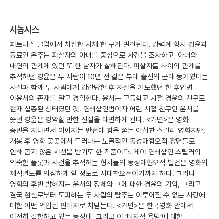
시놉시스
피트니스 클럽에서 처참한 시체 한 구가 발견된다. 강력계 형사 경윤과
동료인 은주는 피살자의 아내를 중심으로 사건을 조사하고, 아내와
내연의 관계에 있던 또 한 남자가 살해된다. 피살자들 사이의 관계를
추적하던 경윤은 두 사람이 10년 전 같은 부대 출신의 군대 동기였다는
사실과 함께 두 사람에게 강간당한 후 자살을 기도했던 한 후임병
이윤서의 존재를 알고 경악한다. 윤서는 고등학교 시절 경윤의 친구로
현재 실종된 상태였던 것. 연쇄살인범이자 어린 시절 친구인 윤서를
쫒던 경윤은 경악할 만한 진실을 대면하게 된다. <가면>은 영화
중반을 지나면서 이어지는 반전에 힘을 쏟는 야심찬 스릴러 영화지만,
개봉 후 영화 곳곳에서 드러나는 노골적인 동성애혐오적 장면들로
인해 곱지 않은 시선을 받기도 한 작품이다. 게이 연쇄살인 스릴러의
익숙한 플롯과 사건을 추적하는 형사들의 동성애혐오적 발언은 영화의
제작년도를 의심하게 할 정도로 시대착오적이기까지 하다. 그러나
영화의 후반 밝혀지는 윤서의 정체와 그에 대한 경윤의 기억, 그리고
결국 현실로부터 도피하는 두 사람의 탈주는 이루어질 수 없는 사랑에
대한 어떤 억압된 판타지로 치닫는다. <가면>은 한국영화 안에서
여전히 길항하고 있는 동성애, 그리고 이 ‘타자적 욕망’에 대한