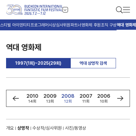
스티벌 아이덴티티
프로그래머
시상
심사위원
파트너
영화제 후원
조직 구성
역대 영화제
역대 영화제
1997(1회)~2025(29회)
역대 상영작 검색
2
2011
2010
2009
2008
2007
2006
2005
회
15회
14회
13회
12회
11회
10회
9회
개요
상영작
수상작/심사위원
사진/동영상