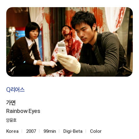
Q리어스
가면
Rainbow Eyes
양윤호
Korea
2007
99min
Digi-Beta
Color