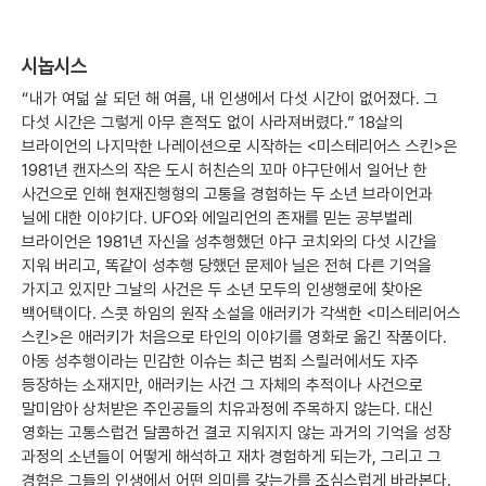
시놉시스
“내가 여덞 살 되던 해 여름, 내 인생에서 다섯 시간이 없어졌다. 그
다섯 시간은 그렇게 아무 흔적도 없이 사라져버렸다.” 18살의
브라이언의 나지막한 나레이션으로 시작하는 <미스테리어스 스킨>은
1981년 캔자스의 작은 도시 허친슨의 꼬마 야구단에서 일어난 한
사건으로 인해 현재진행형의 고통을 경험하는 두 소년 브라이언과
닐에 대한 이야기다. UFO와 에일리언의 존재를 믿는 공부벌레
브라이언은 1981년 자신을 성추행했던 야구 코치와의 다섯 시간을
지워 버리고, 똑같이 성추행 당했던 문제아 닐은 전혀 다른 기억을
가지고 있지만 그날의 사건은 두 소년 모두의 인생행로에 찾아온
백어택이다. 스콧 하임의 원작 소설을 애러키가 각색한 <미스테리어스
스킨>은 애러키가 처음으로 타인의 이야기를 영화로 옮긴 작품이다.
아동 성추행이라는 민감한 이슈는 최근 범죄 스릴러에서도 자주
등장하는 소재지만, 애러키는 사건 그 자체의 추적이나 사건으로
말미암아 상처받은 주인공들의 치유과정에 주목하지 않는다. 대신
영화는 고통스럽건 달콤하건 결코 지워지지 않는 과거의 기억을 성장
과정의 소년들이 어떻게 해석하고 재차 경험하게 되는가, 그리고 그
경험은 그들의 인생에서 어떤 의미를 갖는가를 조심스럽게 바라본다.