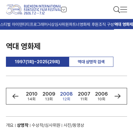
스티벌 아이덴티티
프로그래머
시상
심사위원
파트너
영화제 후원
조직 구성
역대 영화제
역대 영화제
1997(1회)~2025(29회)
역대 상영작 검색
2
2011
2010
2009
2008
2007
2006
2005
회
15회
14회
13회
12회
11회
10회
9회
개요
상영작
수상작/심사위원
사진/동영상