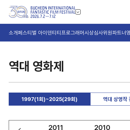
소개
페스티벌 아이덴티티
프로그래머
시상
심사위원
파트너
역대 영화제
1997(1회)~2025(29회)
역대 상영작
2012
2011
2010