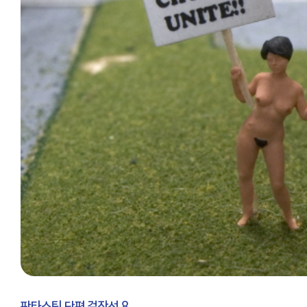
판타스틱 단편 걸작선 8