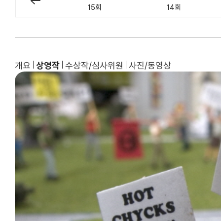
16회
15회
14회
개요
상영작
수상작/심사위원
사진/동영상