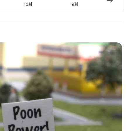
10회
9회
8회