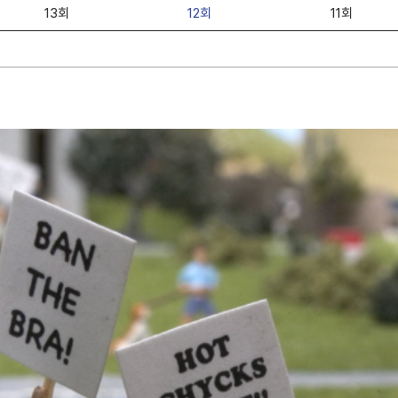
13회
12회
11회