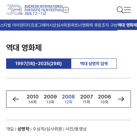
스티벌 아이덴티티
프로그래머
시상
심사위원
파트너
영화제 후원
조직 구성
역대 영화제
역대 영화제
1997(1회)~2025(29회)
역대 상영작 검색
2
2011
2010
2009
2008
2007
2006
2005
회
15회
14회
13회
12회
11회
10회
9회
개요
상영작
수상작/심사위원
사진/동영상