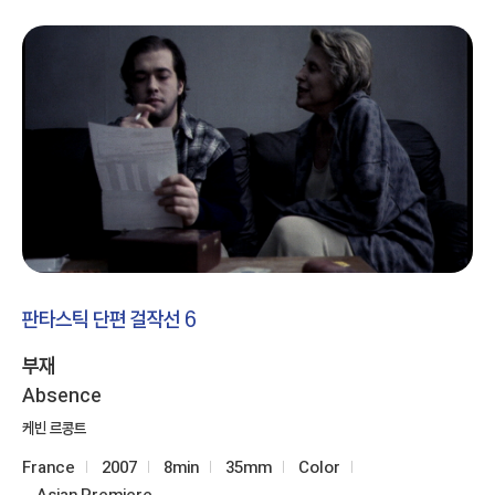
판타스틱 단편 걸작선 6
부재
Absence
케빈 르콩트
France
2007
8min
35mm
Color
Asian Premiere