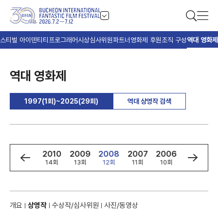
스티벌 아이덴티티
프로그래머
시상
심사위원
파트너
영화제 후원
조직 구성
역대 영화제
역대 영화제
1997(1회)~2025(29회)
역대 상영작 검색
2
2011
2010
2009
2008
2007
2006
2005
회
15회
14회
13회
12회
11회
10회
9회
개요
상영작
수상작/심사위원
사진/동영상