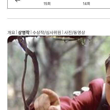
16회
15회
14회
개요
상영작
수상작/심사위원
사진/동영상