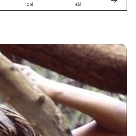
10회
9회
8회