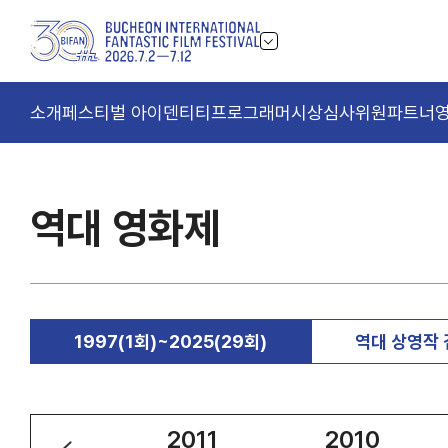
소개
페스티벌 아이덴티티
프로그래머
시상
심사위원
파트너
역대 영화제
1997(1회)~2025(29회)
역대 상영작
2012
2011
2010