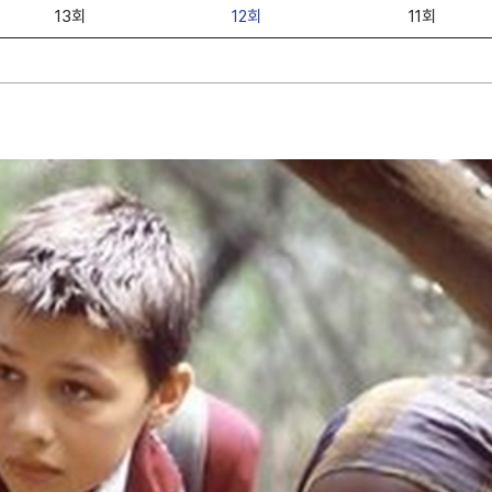
13회
12회
11회