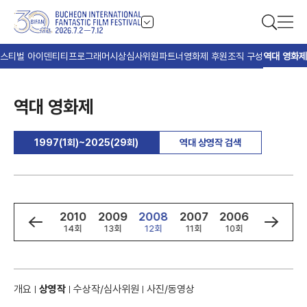
스티벌 아이덴티티
프로그래머
시상
심사위원
파트너
영화제 후원
조직 구성
역대 영화제
역대 영화제
1997(1회)~2025(29회)
역대 상영작 검색
2
2011
2010
2009
2008
2007
2006
2005
회
15회
14회
13회
12회
11회
10회
9회
개요
상영작
수상작/심사위원
사진/동영상