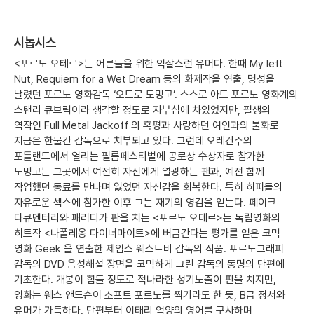
시놉시스
<포르노 오테르>는 어른들을 위한 익살스런 유머다. 한때 My left
Nut, Requiem for a Wet Dream 등의 화제작을 연출, 명성을
날렸던 포르노 영화감독 ‘오트로 도밍고’. 스스로 아트 포르노 영화계의
스탠리 큐브릭이라 생각할 정도로 자부심에 차있었지만, 필생의
역작인 Full Metal Jackoff 의 혹평과 사랑하던 여인과의 불화로
지금은 한물간 감독으로 치부되고 있다. 그런데 오레건주의
포틀랜드에서 열리는 필름페스티벌에 공로상 수상자로 참가한
도밍고는 그곳에서 여전히 자신에게 열광하는 팬과, 예전 함께
작업했던 동료를 만나며 잃었던 자신감을 회복한다. 특히 히피들의
자유로운 섹스에 참가한 이후 그는 재기의 영감을 얻는다. 페이크
다큐멘터리와 패러디가 판을 치는 <포르노 오테르>는 독립영화의
히트작 <나폴레옹 다이너마이트>에 버금간다는 평가를 얻은 코믹
영화 Geek 을 연출한 제임스 웨스트비 감독의 작품. 포르노그래피
감독의 DVD 음성해설 장면을 코믹하게 그린 감독의 동명의 단편에
기초한다. 개봉이 힘들 정도로 적나라한 성기노출이 판을 치지만,
영화는 웨스 앤드슨이 소프트 포르노를 찍기라도 한 듯, B급 정서와
유머가 가득하다. 단편부터 이태리 억양의 영어를 구사하며