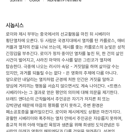
시놉시스
로이와 제시 부부는 중국에서의 선교활동을 마친 뒤 시베리아
횡단열차에 오른다. 두 사람은 국경지대에서 열차를 탄 카를로스, 애비
커플과 열차의 칸을 나눠 쓰는데, 제시를 좇는 카를로스의 눈빛은 성적
긴장감을 부추긴다. 로이가 정차 중이던 열차를 놓친 뒤, 한 건의 살인
사건이 벌어지고, 사라진 마약의 수사를 맡은 그린코가 열차에
탑승한다. 극중에 나오는 러시아 속담 - 거짓말을 하며 살아갈 수는
있지만, 과거를 되돌릴 수는 없다 - 은 영화의 주제에 다름 아니다.
앞으로만 내달리는 열차처럼 곤경에 처한 인간은 거짓을 말하고
양심에 거리끼는 행동을 서슴지 않으면서도 계속 나아간다. <트랜스
시베리아>는 그 결과로 얻은 평안의 의미에 대해 의문을 제기한다.
브래드 앤더슨의 근작들에서 주인공은 자기가 저지른 죄 또는
강박관념 때문에 마음의 평화를 얻지 못하고, 주변 환경은
폐소공포증을 불러일으킨다. 로이와 제시에게도 상황은 마찬가지다.
광활한 시베리아와 폭주하는 열차 안에서 주인공은 자유롭지 못하며,
종교적 허위 아래 억눌린 욕망과 생존을 위해 희생된 도덕관념은 두
사람의 미래가 영화의 해피엔딩과 다를 것임을 알려준다. 설경의