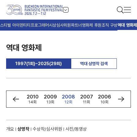
스티벌 아이덴티티
프로그래머
시상
심사위원
파트너
영화제 후원
조직 구성
역대 영화제
역대 영화제
1997(1회)~2025(29회)
역대 상영작 검색
2
2011
2010
2009
2008
2007
2006
2005
회
15회
14회
13회
12회
11회
10회
9회
개요
상영작
수상작/심사위원
사진/동영상