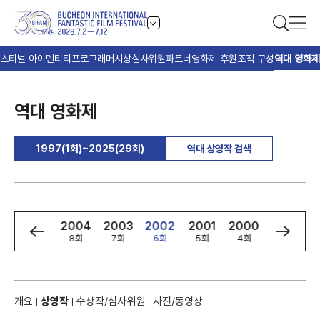
스티벌 아이덴티티
프로그래머
시상
심사위원
파트너
영화제 후원
조직 구성
역대 영화제
역대 영화제
1997(1회)~2025(29회)
역대 상영작 검색
6
2005
2004
2003
2002
2001
2000
1999
회
9회
8회
7회
6회
5회
4회
3회
개요
상영작
수상작/심사위원
사진/동영상