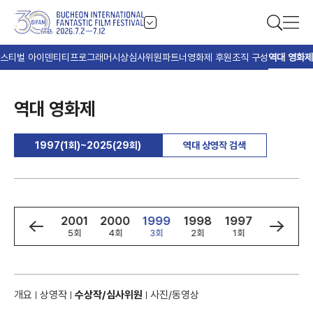
스티벌 아이덴티티
프로그래머
시상
심사위원
파트너
영화제 후원
조직 구성
역대 영화제
역대 영화제
1997(1회)~2025(29회)
역대 상영작 검색
2002
2001
2000
1999
1998
1997
2025
6회
5회
4회
3회
2회
1회
29회
개요
상영작
수상작/심사위원
사진/동영상