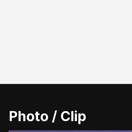
Photo / Clip