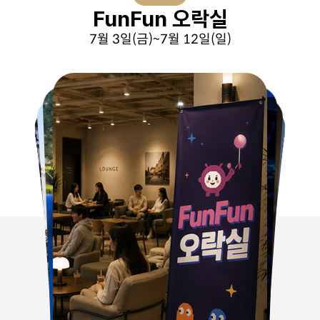
개막식
7월 2일(목) 19:00