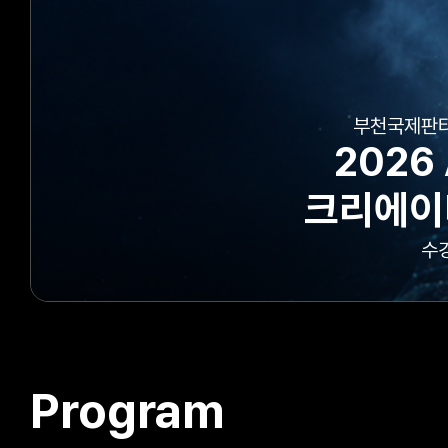
A
Program