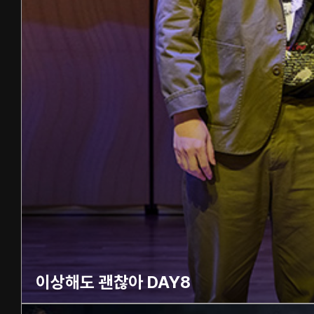
이상해도 괜찮아 DAY8