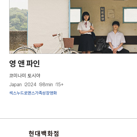
영 앤 파인
코미나미 토시야
Japan
2024
98min
15+
섹스
누드
로맨스
가족
성장영화