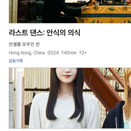
라스트 댄스: 안식의 의식
안셀름 모우인 찬
Hong Kong, China
2024
140min
12+
감동
가족