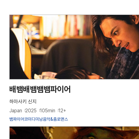
배뱀배뱀뱀뱀파이어
하마사키 신지
Japan
2025
105min
12+
뱀파이어
코미디
미남
음악&춤
로맨스