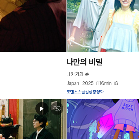
쿵
♥
아
이
콘
나만의 비밀
나카가와 슌
Japan
2025
116min
G
로맨스
스쿨걸
성장영화
심
쿵
♥
아
이
콘