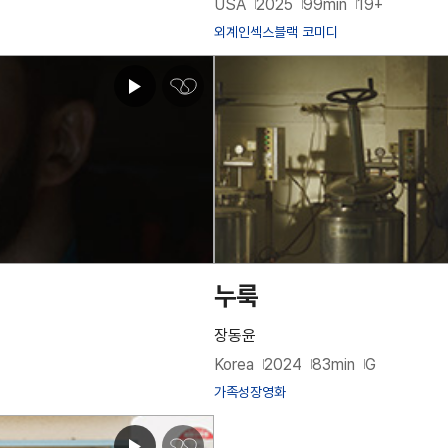
USA
2025
99min
19+
외계인
섹스
블랙 코미디
심
쿵
♥
아
이
콘
누룩
장동윤
Korea
2024
83min
G
가족
성장영화