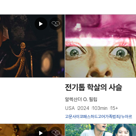
심
쿵
♥
아
이
콘
전기톱 학살의 사슬
알렉산더 O. 필립
USA
2024
103min
15+
고문
사이코패스
하드고어
가족
범죄/누아르
심