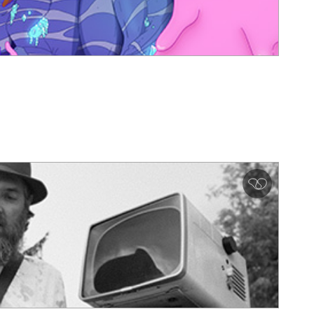
심
쿵
♥
아
이
콘