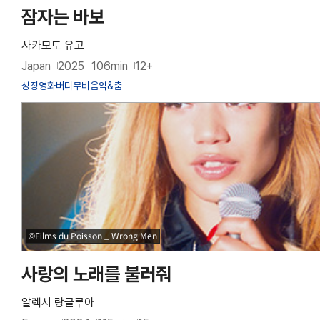
잠자는 바보
사카모토 유고
Japan
2025
106min
12+
성장영화
버디무비
음악&춤
©Films du Poisson _ Wrong Men
사랑의 노래를 불러줘
알렉시 랑글루아