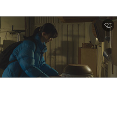
심
쿵
♥
아
이
콘