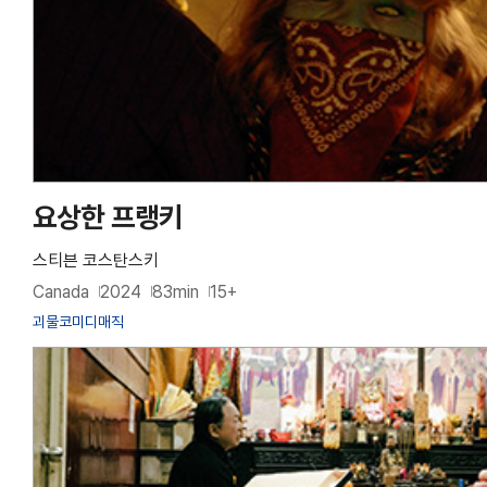
요상한 프랭키
스티븐 코스탄스키
Canada
2024
83min
15+
괴물
코미디
매직