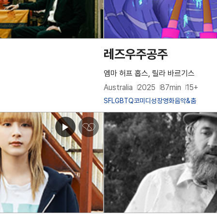
레즈우주공주
엠마 허프 홉스, 릴라 바르기스
Australia
2025
87min
15+
SF
LGBTQ
코미디
성장영화
음악&춤
심
쿵
♥
아
이
콘