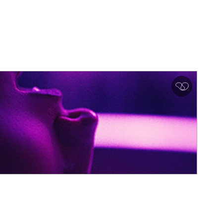
심
쿵
♥
아
이
콘