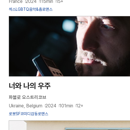
France
2024
115min
15+
섹스
LGBTQ
음악&춤
로맨스
너와 나의 우주
파블로 오스트리코브
Ukraine, Belgium
2024
101min
12+
로봇
SF
코미디
감동
로맨스