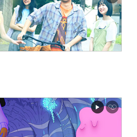
쿵
♥
아
이
콘
심
쿵
♥
아
이
콘