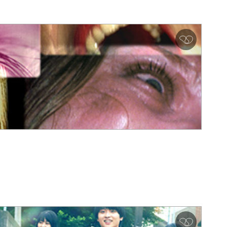
심
쿵
♥
아
이
콘
심