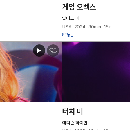
게임 오벡스
알버트 버니
USA
2024
90min
15+
SF
동물
심
쿵
♥
아
이
콘
터치 미
애디슨 하이만