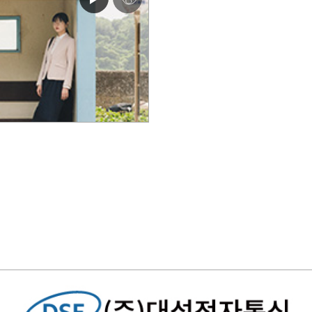
심
쿵
♥
아
이
콘