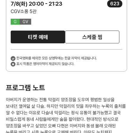
7/8(화) 20:00 - 21:23
623
CGV소풍 5관
G
GV
티켓 예매
스케줄 찜
한국영화를 제외한 모든 상영작에는 한글 자막이 제공됩니다.
표시 작품은 영어자막이 제공되지 않습니다.
프로그램 노트
아버지가 운영하는 전통 막걸리 양조장을 도우며 평범한 일상을
보내던 열여덟 살 다슬. 하지만 막걸리의 맛을 좌우하는 누룩의 출처를
알 수 없다는 이유로 다슬네 막걸리는 정식 유통이 불가능했고 결국
비밀스럽게 동네 사람들에게만 술을 팔아왔다. 현대적인 방식으로
양조장을 바꾸고 싶었던 오빠 다현은 아버지와 동생 몰래 오래된
누룩을 버리고 시중 누룩으로 교체해 버린다. 아무도 눈치채지