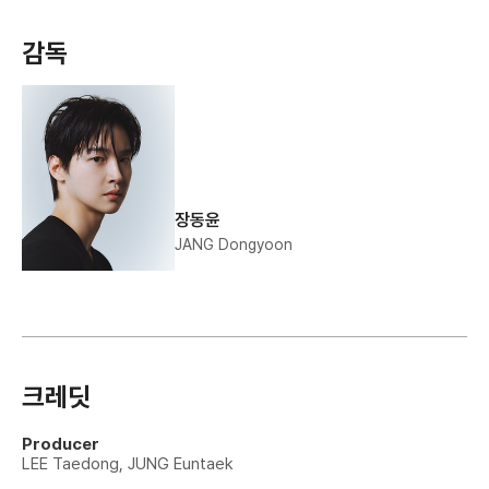
감독
장동윤
JANG Dongyoon
크레딧
Producer
LEE Taedong, JUNG Euntaek