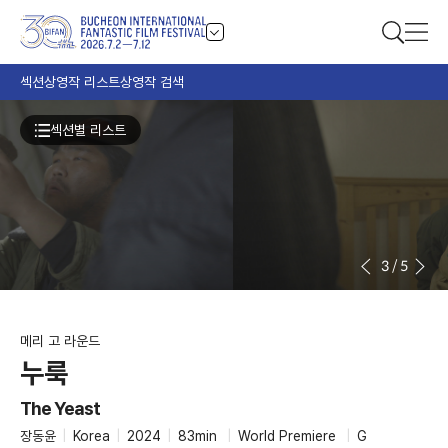
섹션
상영작 리스트
상영작 검색
섹션별 리스트
3
/
5
메리 고 라운드
누룩
The Yeast
장동윤
|
Korea
|
2024
|
83min
|
World Premiere
|
G