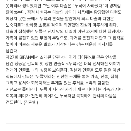
못하리라 생각했지만 그날 이후 다슬은 “누룩이 사라졌다”며 병처럼
앓아눕는다. 점점 나빠지는 다슬의 상태에 처음에는 황당했던 다현도
예상치 못한 곳에서 누룩의 흔적을 발견하게 되고 다슬과 다현은
노숙자들과 한바탕 소동을 겪으며 외면했던 진실과 마주하게 된다.
다슬이 집착했던 누룩은 단지 맛의 비밀이 아닌 과거에 대한 집념이자
가족이 붙잡고 있던 무형의 부담으로, 과거를 온전히 껴안고 그 집착을
놓아야 비로소 새로운 발효가 시작된다는 깊은 여운의 메시지를
남긴다.
제27회 BIFAN에서 소개된 단편 <내 귀가 되어줘>로 깊은 인상을
남긴 장동윤 감독의 첫 장편 연출작 <누룩>은 더욱 섬세해진 이야기
전개와 연출로 그의 성장을 보여준다. 각본과 연출을 모두 맡은 이번
작품에서 감독은 '누룩'이라는 신선한 소재를 통해 가족, 전통, 집착
그리고 용서와 회복이라는 무게감 있는 주제를 특유의 담담한
시선으로 풀어낸다. 누룩이 사라진 자리에 새로 피어나는 가족과 자아
회복의 의미가 천천히 익어가는 누룩처럼 묵직하게 관객의 마음을
건드린다. (김관희)