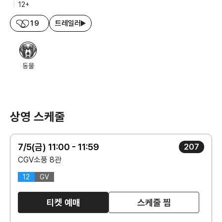
|
12+
19
트레일러
동물
상영 스케줄
7/5(금) 11:00 - 11:59
207
CGV소풍 8관
12
GV
티켓 예매
스케줄 찜