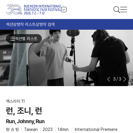
섹션
상영작 리스트
상영작 검색
섹션별 리스트
3
/
3
엑스라지 11
런, 조니, 런
Run, Johnny, Run
량 슈 팅
|
Taiwan
|
2023
|
14min
|
International Premiere