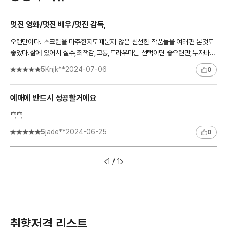
멋진 영화/멋진 배우/멋진 감독,
오랜만이다. 스크린을 마주한지도때묻지 않은 신선한 작품들을 여러편 본것도
좋았다.삶에 있어서 실수,죄책감,고통,트라우마는 선택이면 좋으련만,누자바르
와 소년은 서로를 통하여 마음을 열고,아픔과 트라우마를 치..
5
Knjk**
2024-07-06
0
예매에 반드시 성공할거에요
흑흑
5
jade**
2024-06-25
0
1 / 1
취향저격 리스트