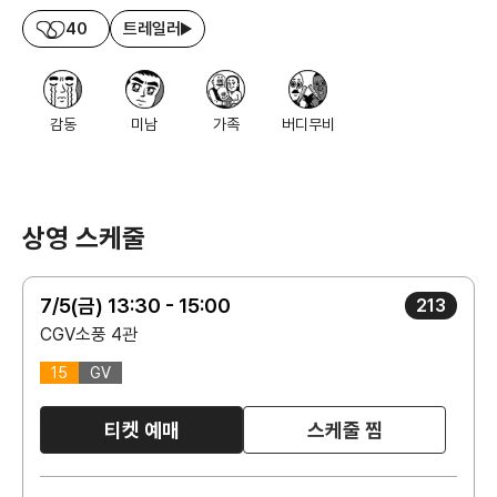
40
트레일러
감동
미남
가족
버디무비
상영 스케줄
7/5(금) 13:30 - 15:00
213
CGV소풍 4관
15
GV
티켓 예매
스케줄 찜