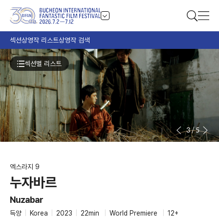
섹션
상영작 리스트
상영작 검색
섹션별 리스트
3
/
5
엑스라지 9
누자바르
Nuzabar
득양
|
Korea
|
2023
|
22min
|
World Premiere
|
12+