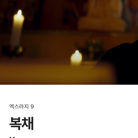
엑스라지 9
복채