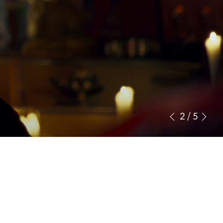
3
/
5