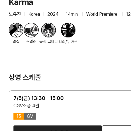
Karma
노유진
|
Korea
|
2024
|
14min
|
World Premiere
|
12
밀실
스릴러
블랙 코미디
범죄/누아르
상영 스케줄
7/5(금) 13:30 - 15:00
CGV소풍 4관
15
GV