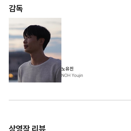
감독
노유진
NOH Youjin
상영작 리뷰