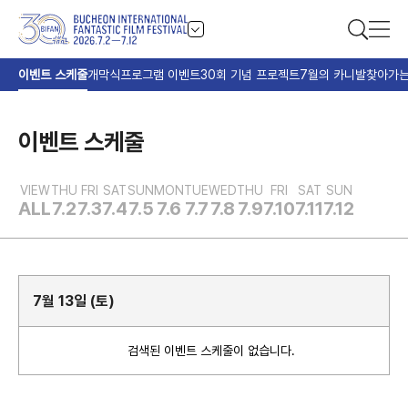
이벤트 스케줄
개막식
프로그램 이벤트
30회 기념 프로젝트
7월의 카니발
찾아가는
이벤트 스케줄
VIEW
THU
FRI
SAT
SUN
MON
TUE
WED
THU
FRI
SAT
SUN
ALL
7.2
7.3
7.4
7.5
7.6
7.7
7.8
7.9
7.10
7.11
7.12
7월 13일 (토)
검색된 이벤트 스케줄이 없습니다.