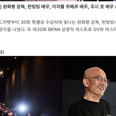
 원화평 감독, 판빙빙 배우, 이자벨 위페르 배우, 조시 호 배우 (
드카펫부터 30회 특별상 수상자에 빛나는 원화평 감독, 판빙빙·
생각을 나눴다. 또 제30회 BIFAN 상영작 게스트로 GV와 
지!