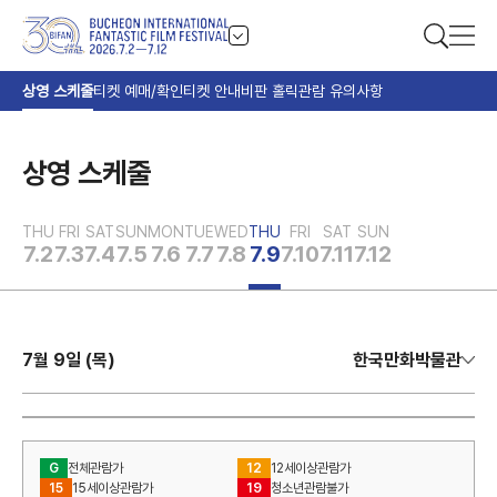
상영 스케줄
티켓 예매/확인
티켓 안내
비판 홀릭
관람 유의사항
상영 스케줄
THU
FRI
SAT
SUN
MON
TUE
WED
THU
FRI
SAT
SUN
7.2
7.3
7.4
7.5
7.6
7.7
7.8
7.9
7.10
7.11
7.12
7월 9일 (목)
한국만화박물관
G
전체관람가
12
12세이상관람가
15
15세이상관람가
19
청소년관람불가