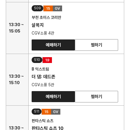
509
부천 초이스 코리안
13:30 ~
살목지
15:05
CGV소풍 4관
예매하기
찜하기
510
B 익스트림
13:30 ~
더 댐: 데드존
15:10
CGV소풍 5관
예매하기
찜하기
511
판타스틱 쇼츠
13:30 ~
판타스틱 쇼츠 10