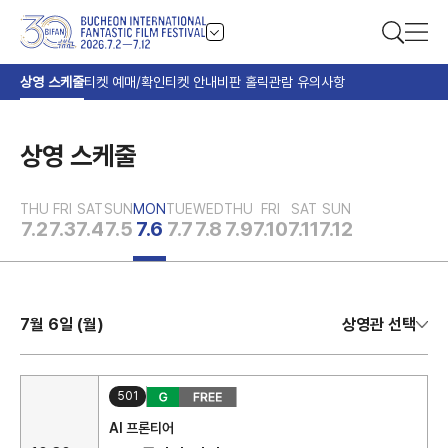
상영 스케줄
티켓 예매/확인
티켓 안내
비판 홀릭
관람 유의사항
상영 스케줄
THU
FRI
SAT
SUN
MON
TUE
WED
THU
FRI
SAT
SUN
7.2
7.3
7.4
7.5
7.6
7.7
7.8
7.9
7.10
7.11
7.12
7월 6일 (월)
상영관 선택
501
AI 프론티어