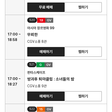
무료 예매
찜하기
520
아시아 장르영화 99
17:00 ~
무뢰한
18:58
CGV소풍 8관
예매하기
찜하기
521
판타스케이프
17:00 ~
방과후 퇴마클럽 : 소녀들의 밤
18:27
CGV소풍 9관
예매하기
찜하기
522