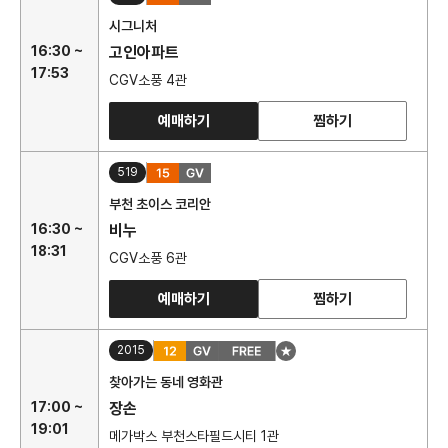
시그니처
16:30 ~
고인아파트
17:53
CGV소풍 4관
예매하기
찜하기
519
부천 초이스 코리안
16:30 ~
비누
18:31
CGV소풍 6관
예매하기
찜하기
2015
찾아가는 동네 영화관
17:00 ~
장손
19:01
메가박스 부천스타필드시티 1관