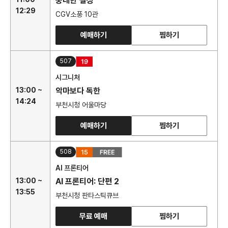
중대한 결정
12:29
CGV소풍 10관
예매하기
찜하기
507
시그니처
13:00 ~
악마보다 독한
14:24
부천시청 어울마당
예매하기
찜하기
508
AI 프론티어
13:00 ~
AI 프론티어: 단편 2
13:55
부천시청 판타스틱큐브
무료 예매
찜하기