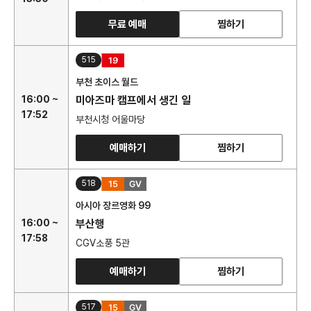
무료 예매
찜하기
515
부천 초이스 월드
16:00 ~
미아즈마 캠프에서 생긴 일
17:52
부천시청 어울마당
예매하기
찜하기
518
아시아 장르영화 99
16:00 ~
부산행
17:58
CGV소풍 5관
예매하기
찜하기
517