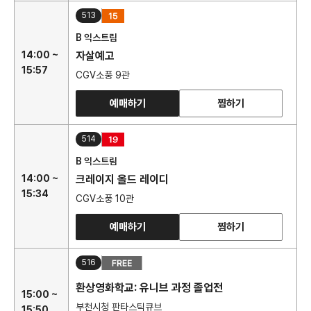
513
B 익스트림
14:00 ~
자살예고
15:57
CGV소풍 9관
예매하기
찜하기
514
B 익스트림
14:00 ~
크레이지 올드 레이디
15:34
CGV소풍 10관
예매하기
찜하기
516
환상영화학교: 유니브 과정 졸업전
15:00 ~
부천시청 판타스틱큐브
15:50