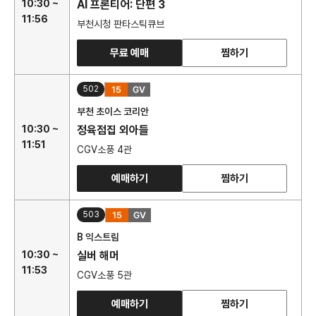
10:30 ~
AI 프론티어: 단편 3
11:56
부천시청 판타스틱큐브
무료 예매
찜하기
502
부천 초이스 코리안
10:30 ~
정육점집 외아들
11:51
CGV소풍 4관
예매하기
찜하기
503
B 익스트림
10:30 ~
실버 해머
11:53
CGV소풍 5관
예매하기
찜하기