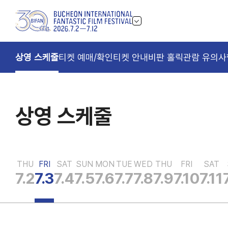
상영 스케줄
티켓 예매/확인
티켓 안내
비판 홀릭
관람 유의사
상영 스케줄
THU
FRI
SAT
SUN
MON
TUE
WED
THU
FRI
SAT
7.2
7.3
7.4
7.5
7.6
7.7
7.8
7.9
7.10
7.11