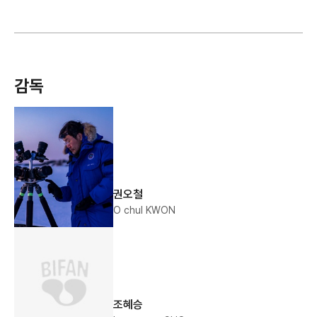
감독
권오철
O chul KWON
조혜승