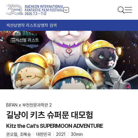
섹션
상영작 리스트
상영작 검색
섹션별 리스트
BIFAN x 부천천문과학관 2
길냥이 키츠 슈퍼문 대모험
Kitz the Cat's SUPERMOON ADVENTURE
권오철, 조혜승
|
대한민국
|
2021
|
30min