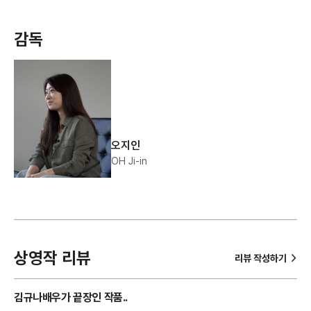
감독
오지인
OH Ji-in
상영작 리뷰
>
리뷰 작성하기
김규나배우가 끝장인 작품..