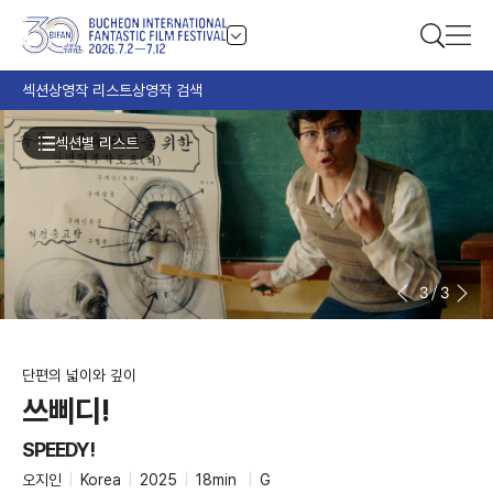
섹션
상영작 리스트
상영작 검색
섹션별 리스트
3
/
3
단편의 넓이와 깊이
쓰삐디!
SPEEDY!
오지인
|
Korea
|
2025
|
18min
|
G