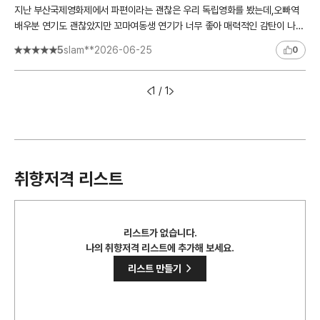
지난 부산국제영화제에서 파편이라는 괜찮은 우리 독립영화를 봤는데,오빠역
배우분 연기도 괜찮았지만 꼬마여동생 연기가 너무 좋아 매력적인 감탄이 나왔
었는데, 아니나다를까 왓챠피디아에 파편 검색해보니 김규나배..
5
slam**
2026-06-25
0
1 / 1
취향저격 리스트
리스트가 없습니다.
나의 취향저격 리스트에 추가해 보세요.
>
리스트 만들기