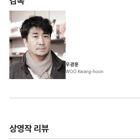
감독
우광훈
WOO Kwang-hoon
상영작 리뷰