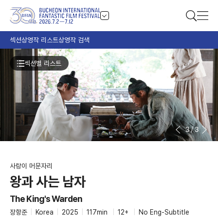
섹션
상영작 리스트
상영작 검색
섹션별 리스트
3
/
3
사랑이 머문자리
왕과 사는 남자
The King's Warden
장항준
|
Korea
|
2025
|
117min
|
12+
|
No Eng-Subtitle