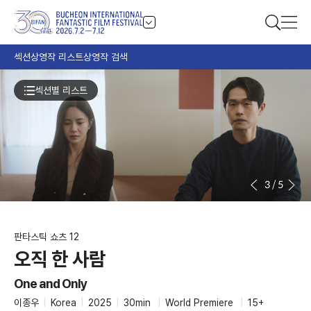
섹션
상영작 리스트
상영작 검색
섹션별 리스트
3
/
5
판타스틱 쇼츠 12
오직 한 사람
One and Only
이종우
|
Korea
|
2025
|
30min
|
World Premiere
|
15+