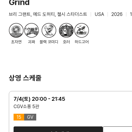
Grind
브리 그랜트, 에드 도허티, 첼시 스타더스트
|
USA
|
2026
|
초자연
괴짜
블랙 코미디
호러
하드고어
상영 스케줄
7/4(토) 20:00 - 21:45
CGV소풍 5관
15
GV