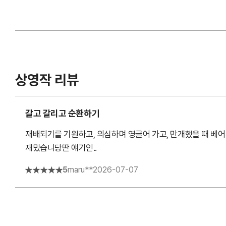
상영작 리뷰
갈고 갈리고 순환하기
재배되기를 기원하고, 의심하며 영글어 가고, 만개했을 때 베
재밌습니당딴 얘기인..
5
maru**
2026-07-07