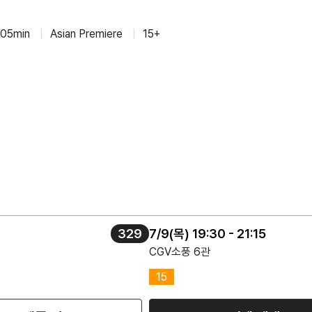
105min
|
Asian Premiere
|
15+
329
7/9(목) 19:30 - 21:15
CGV소풍 6관
15