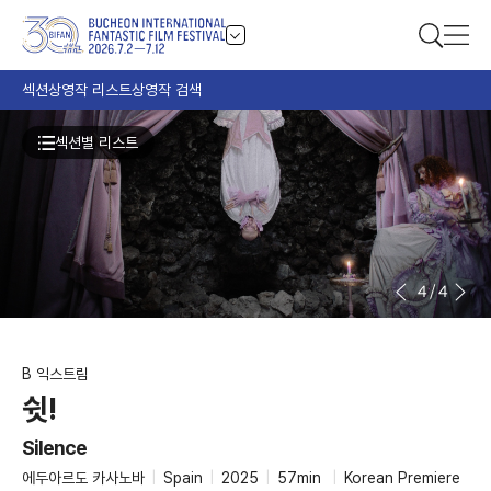
섹션
상영작 리스트
상영작 검색
섹션별 리스트
4
/
4
B 익스트림
쉿!
Silence
에두아르도 카사노바
|
Spain
|
2025
|
57min
|
Korean Premiere