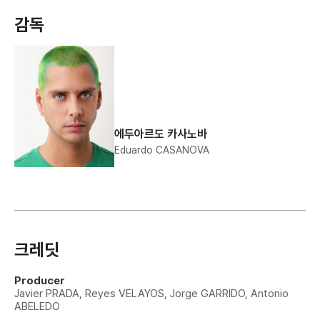
감독
에두아르도 카사노바
Eduardo CASANOVA
크레딧
Producer
Javier PRADA, Reyes VELAYOS, Jorge GARRIDO, Antonio
ABELEDO