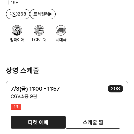
|
19+
268
트레일러
뱀파이어
LGBTQ
시대극
상영 스케줄
7/3(금) 11:00 - 11:57
208
CGV소풍 9관
19
티켓 예매
스케줄 찜