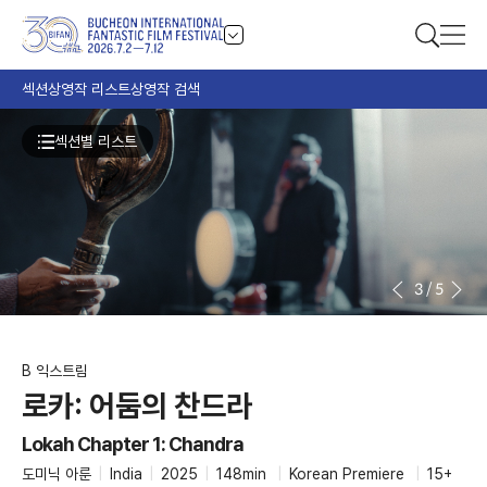
섹션
상영작 리스트
상영작 검색
섹션별 리스트
3
/
5
B 익스트림
로카: 어둠의 찬드라
Lokah Chapter 1: Chandra
도미닉 아룬
|
India
|
2025
|
148min
|
Korean Premiere
|
15+