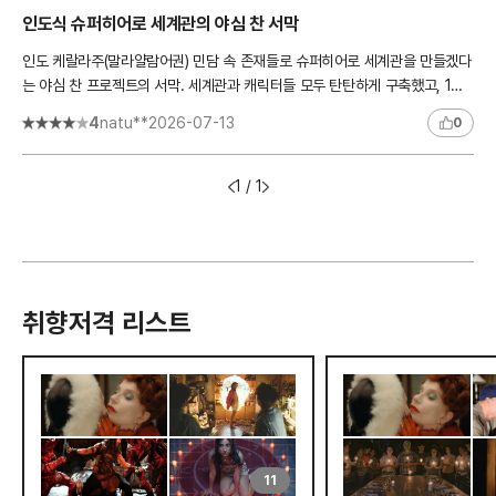
인도식 슈퍼히어로 세계관의 야심 찬 서막
인도 케랄라주(말라얄람어권) 민담 속 존재들로 슈퍼히어로 세계관을 만들겠다
는 야심 찬 프로젝트의 서막. 세계관과 캐릭터들 모두 탄탄하게 구축했고, 1편
이라 그 모든 것을 설명해야 해서 지루해질 수 있는데 2시간..
4
natu**
2026-07-13
0
1 / 1
취향저격 리스트
11