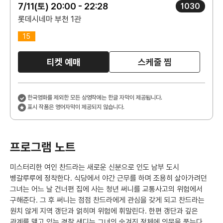
7/11(토) 20:00 - 22:28
1030
롯데시네마 부천 1관
15
티켓 예매
스케줄 찜
한국영화를 제외한 모든 상영작에는 한글 자막이 제공됩니다.
표시 작품은 영어자막이 제공되지 않습니다.
프로그램 노트
미스터리한 여인 찬드라는 새로운 신분으로 인도 남부 도시
벵갈루루에 정착한다. 식당에서 야간 근무를 하며 조용히 살아가려던
그녀는 어느 날 건너편 집에 사는 청년 써니를 교통사고의 위험에서
구해준다. 그 후 써니는 점점 찬드라에게 관심을 갖게 되고 찬드라는
원치 않게 지역 갱단과 얽히며 위험에 휘말린다. 한편 갱단과 깊은
관계를 맺고 있는 경찰 샌디는 그녀의 숨겨진 정체에 의문을 품는다.