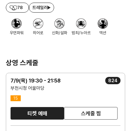
78
트레일러
우먼파워
히어로
신화/설화
범죄/누아르
액션
상영 스케줄
7/9(목) 19:30 - 21:58
824
부천시청 어울마당
15
티켓 예매
스케줄 찜