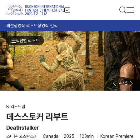
섹션
상영작 리스트
상영작 검색
섹션별 리스트
4
/
5
B 익스트림
데스스토커 리부트
Deathstalker
스티븐 코스탄스키
|
Canada
|
2025
|
103min
|
Korean Premiere