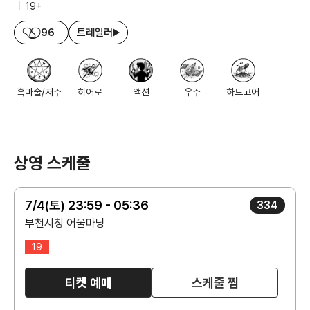
|
19+
96
트레일러
흑마술/저주
히어로
액션
우주
하드고어
상영 스케줄
7/4(토) 23:59 - 05:36
334
부천시청 어울마당
19
티켓 예매
스케줄 찜