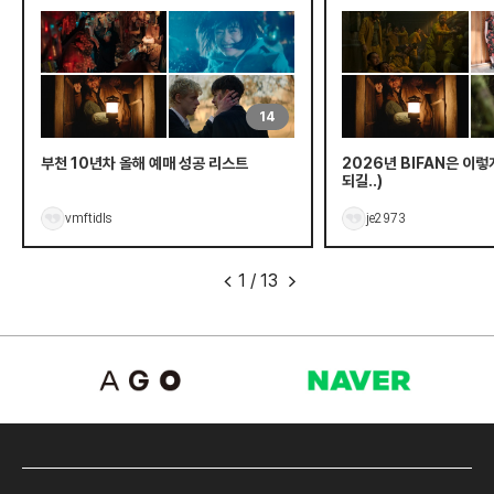
14
부천 10년차 올해 예매 성공 리스트
2026년 BIFAN은 이렇
되길..)
vmftidls
je2973
1
/
13
<
>