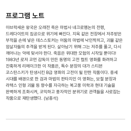
프로그램 노트
아브락세온 왕국은 오래전 죽은 마법사 네크로멤논의 전령,
드레다이트의 침공으로 위기에 빠진다. 지옥 같은 전장에서 저주받은
부적을 손에 넣은 데스스토커는 어둠의 마법에 낙인찍히고, 괴물 같은
암살자들의 추격을 받게 된다. 살아남기 위해 그는 저주를 풀고, 다시
깨어나는 악에 맞서야 한다. 죽음은 위대한 모험의 시작일 뿐이다!
1983년 로저 코먼 감독이 만든 동명의 고전 컬트 영화를 화려하고
잔혹하게 리메이크한 이 작품은, 특수 분장의 대가 스티븐
코스탄스키가 탄생시킨 B급 영화의 고전이 될 만한 작품이다. 중세
시대를 배경으로 한 검과 마법의 판타지인 이 영화는, 보철 분장과
라텍스 인형 괴물 등 향수를 자극하는 복고풍 미학과 현대 기술을
완벽하게 조화시켜, 코믹하고 풍자적인 분위기로 관객들을 사로잡는
작품으로 재탄생했다. (남종석)