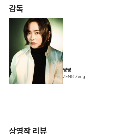
감독
쩡쩡
ZENG Zeng
상영작 리뷰