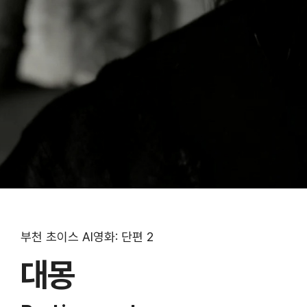
부천 초이스 AI영화: 단편 2
대몽