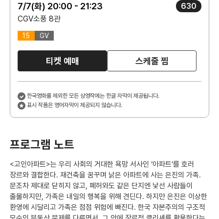
7/7(화) 20:00 - 21:23
630
CGV소풍 8관
15
GV
티켓 예매
스케줄 찜
한국영화를 제외한 모든 상영작에는 한글 자막이 제공됩니다.
표시 작품은 영어자막이 제공되지 않습니다.
프로그램 노트
<고인아파트>는 우리 사회의 거대한 욕망 서사인 ‘아파트’를 호러
장르와 결합한다. 재건축을 꿈꾸며 낡은 아파트에 사는 은진의 가족.
문조차 제대로 닫히지 않고, 폐허와도 같은 단지엔 낯선 사람들이
출몰하지만, 가족은 내일의 행복을 위해 견딘다. 하지만 은진은 이상한
환영에 시달리고 가족은 점점 위험에 빠진다. 한국 자본주의의 구조적
모순인 부동산 문제를 다루면서, 그 안에 장르적 클리셰를 활용한다는