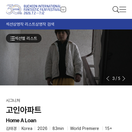
섹션
상영작 리스트
상영작 검색
섹션별 리스트
3
/
5
시그니처
고인아파트
Home A Loan
김태경
|
Korea
|
2026
|
83min
|
World Premiere
|
15+