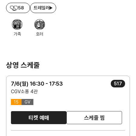
58
트레일러
가족
호러
상영 스케줄
7/6(월) 16:30 - 17:53
517
CGV소풍 4관
15
GV
티켓 예매
스케줄 찜