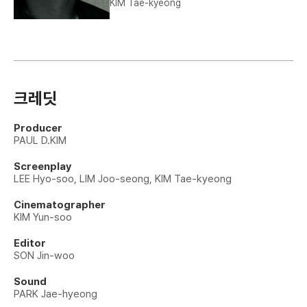
KIM Tae-kyeong
크레딧
Producer
PAUL D.KIM
Screenplay
LEE Hyo-soo, LIM Joo-seong, KIM Tae-kyeong
Cinematographer
KIM Yun-soo
Editor
SON Jin-woo
Sound
PARK Jae-hyeong