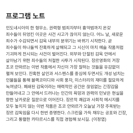
프로그램 노트
인도네시아의 한 형무소. 권력형 범죄자부터 흉악범까지 온갖
죄수들이 뒤엉킨 이곳은 사건 사고가 끊이지 않는다. 어느 날, 새로운
죄수가 수감되면서 감옥 내부의 분위기는 바뀌기 시작한다. 곧
죄수들이 하나둘씩 잔혹하게 살해되고 그 시신이 마치 예술 작품처럼
기괴하게 전시되는 사건이 벌어진다. 외부와 단절된 감옥 안에서
살아남기 위한 죄수들의 처절한 사투가 시작된다. 장르영화의 거장
조코 안와르는 이번 작품에서 자신이 가장 잘하는 것들을 유감없이
펼쳐 보인다. 잔혹한 살인과 서스펜스를 중심에 두면서도 개성 넘치는
인물들을 통해 블랙코미디와 사회 풍자, 미스터리의 재미를 절묘하게
녹여냈다. 폐쇄된 감옥이라는 매력적인 공간은 끊임없는 긴장감을
만들어내고 그 안에서 드러나는 인간의 욕망과 권력의 민낯은 현실을
향한 날카로운 질문으로 이어진다. 장르적 쾌감과 사회적 메시지를
모두 놓치지 않는 이번 작품은 조코 안와르가 오늘날 가장 주목받는
장르 감독임을 다시 한번 증명한다. 스크린을 가득 채우는 공포와 긴장,
그리고 통렬한 카타르시스를 직접 경험해 보시길. (이정엽)