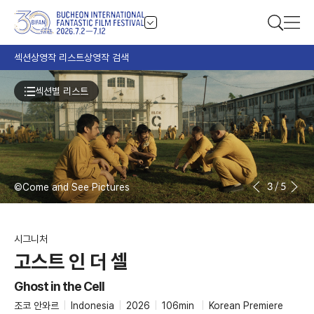
섹션
상영작 리스트
상영작 검색
섹션별 리스트
3
/
5
©Come and See Pictures
시그니처
고스트 인 더 셀
Ghost in the Cell
조코 안와르
|
Indonesia
|
2026
|
106min
|
Korean Premiere