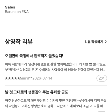
Sales
Barunson E&A
상영작 리뷰
>
리뷰 작성하기
오랜만에 극장에서 환호까지 들었슴다!
비록 취향에 따라 엄청나게 호불호 갈릴 영화이겠습니다. 하지만 밤 샐 각오로
부천판타스틱영화제로 온 수백명의 사람들이 이 영화와 취향이 같았는지 영화
내내 함박웃음과 기겁이 매번 나왔습니다. 그럼에도 영화 엔..
5
min1**
2026-07-14
0
날 것 그대로의 생동감이 주는 유쾌한 공포
아주 단순하고도 명쾌한 구성의 이야기에 멋진 미장센과 동남아시아 지역 특유
의 낙천성이 더해진 명랑한 호러 영화… 사탄의 노예 때보다 조금 더 뇌를 빼 놓
은 듯한 조코 안와르 감독의 연출이 관객들을 즐겁게 만들..