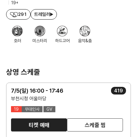
|
19+
291
트레일러
호러
미스터리
하드고어
음악&춤
상영 스케줄
7/5(일) 16:00 - 17:46
419
부천시청 어울마당
19
무대인사
GV
티켓 예매
스케줄 찜