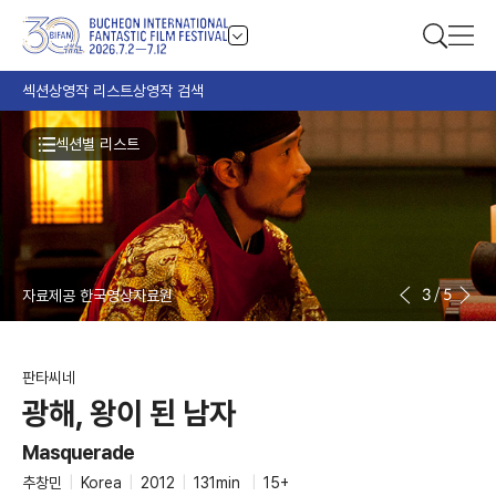
섹션
상영작 리스트
상영작 검색
섹션별 리스트
3
/
5
자료제공 한국영상자료원
판타씨네
광해, 왕이 된 남자
Masquerade
추창민
|
Korea
|
2012
|
131min
|
15+