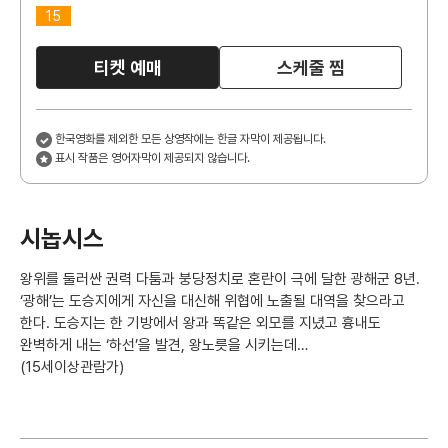
15
티켓 예매
스케줄 찜
한국영화를 제외한 모든 상영작에는 한글 자막이 제공됩니다.
표시 작품은 영어자막이 제공되지 않습니다.
시놉시스
왕위를 둘러싼 권력 다툼과 붕당정치로 혼란이 극에 달한 광해군 8년.
‘광해’는 도승지에게 자신을 대신해 위협에 노출될 대역을 찾으라고
한다. 도승지는 한 기방에서 왕과 똑같은 외모를 지녔고 흉내도
완벽하게 내는 ‘하선’을 발견, 왕노릇을 시키는데…
(15세이상관람가)